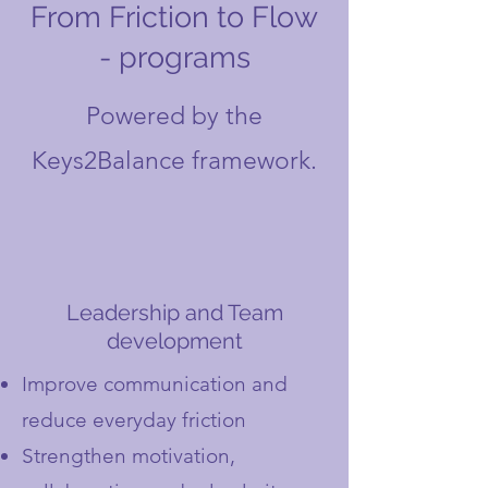
From Friction to Flow
- programs
Powered by the
Keys2Balance framework.
Leadership and Team
development
Improve communication and
reduce everyday friction
Strengthen motivation,